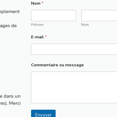
Nom
*
implement
Prénom
Nom
sages de
o
E-mail
*
u
*
*
Commentaire ou message
re dans un
es). Merci
Envoyer