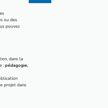
res
es ou des
vous pouvez
ion, dans la
e :
pédagogie,
blication
re projet dans