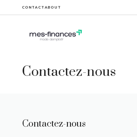
Aller
CONTACT
ABOUT
au
contenu
Contactez-nous
Contactez-nous