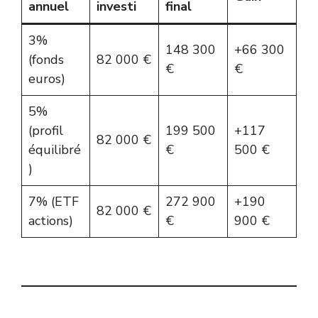
annuel
investi
final
3%
148 300
+66 300
(fonds
82 000 €
€
€
euros)
5%
(profil
199 500
+117
82 000 €
équilibré
€
500 €
)
7% (ETF
272 900
+190
82 000 €
actions)
€
900 €