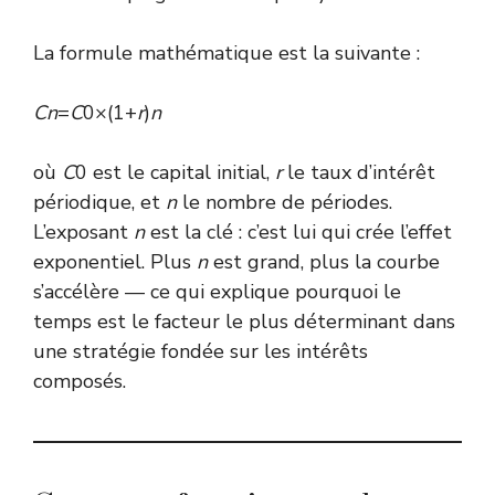
La formule mathématique est la suivante :
C
n
=
C
0×(1+
r
)
n
où
C
0 est le capital initial,
r
le taux d’intérêt
périodique, et
n
le nombre de périodes.
L’exposant
n
est la clé : c’est lui qui crée l’effet
exponentiel. Plus
n
est grand, plus la courbe
s’accélère — ce qui explique pourquoi le
temps est le facteur le plus déterminant dans
une stratégie fondée sur les intérêts
composés.