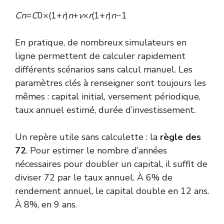
C
n
=
C
0×(1+
r
)
n
+
v
×
r
(1+
r
)
n
−1
En pratique, de nombreux simulateurs en
ligne permettent de calculer rapidement
différents scénarios sans calcul manuel. Les
paramètres clés à renseigner sont toujours les
mêmes : capital initial, versement périodique,
taux annuel estimé, durée d’investissement.
Un repère utile sans calculette : la
règle des
72
. Pour estimer le nombre d’années
nécessaires pour doubler un capital, il suffit de
diviser 72 par le taux annuel. À 6% de
rendement annuel, le capital double en 12 ans.
À 8%, en 9 ans.