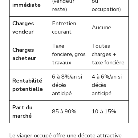
(vendeur
ou
immédiate
reste)
occupation)
Charges
Entretien
Aucune
vendeur
courant
Taxe
Toutes
Charges
foncière, gros
charges +
acheteur
travaux
taxe foncière
6 à 8%/an si
4 à 6%/an si
Rentabilité
décès
décès
potentielle
anticipé
anticipé
Part du
85 à 90%
10 à 15%
marché
Le viager occupé offre une décote attractive