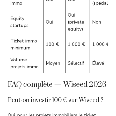
immo
(spécialisé)
Oui
Equity
Oui
(private
Non
startups
equity)
Ticket immo
100 €
1 000 €
1 000 €
minimum
Volume
Moyen
Sélectif
Élevé
projets immo
FAQ complète — Wiseed 2026
Peut-on investir 100 € sur Wiseed ?
Oui, pour les projets immobiliers le ticket