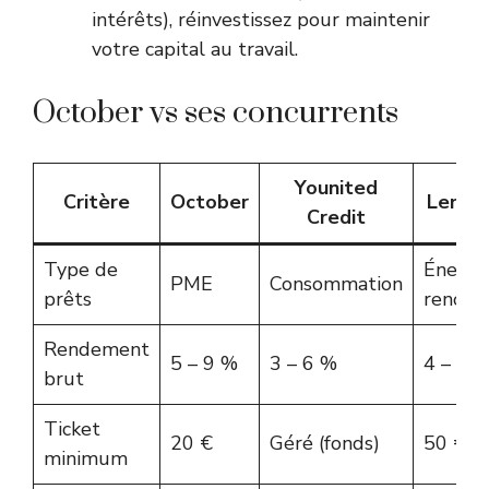
intérêts), réinvestissez pour maintenir
votre capital au travail.
October vs ses concurrents
Younited
Critère
October
Lendo
Credit
Type de
Énergi
PME
Consommation
prêts
renouv
Rendement
5 – 9 %
3 – 6 %
4 – 7 
brut
Ticket
20 €
Géré (fonds)
50 €
minimum