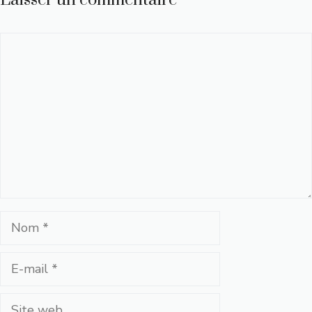
Laisser un commentaire
Commentaire
Nom
E-
mail
Site