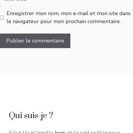
web
Enregistrer mon nom, mon e-mail et mon site dans
le navigateur pour mon prochain commentaire.
Qui suis-je ?
Salut ! Je m'appelle
Jean
, et j'ai créé ce blog pour