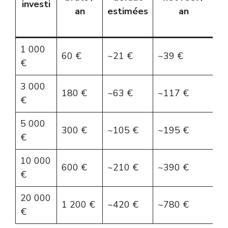
investi
an
estimées
an
3
1 000
~
60 €
~21 €
~39 €
€
€
3 000
~
180 €
~63 €
~117 €
€
€
5 000
~
300 €
~105 €
~195 €
€
€
10 000
~
600 €
~210 €
~390 €
€
€
20 000
~
1 200 €
~420 €
~780 €
€
€