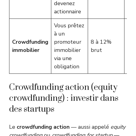
devenez
actionnaire
Vous prêtez
à un
Hom
Crowdfunding
promoteur
8 à 12%
Pre
immobilier
immobilier
brut
Cl
via une
obligation
Crowdfunding action (equity
crowdfunding) : investir dans
des startups
Le
crowdfunding action
— aussi appelé
equity
crowdfunding
ou
crowdfunding for startup
—