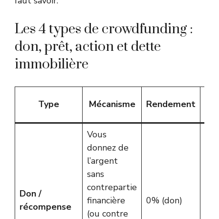
faut savoir.
Les 4 types de crowdfunding :
don, prêt, action et dette
immobilière
P
Type
Mécanisme
Rendement
Vous
donnez de
l’argent
sans
contrepartie
Ulu
Don /
financière
0% (don)
Kis
récompense
(ou contre
Hel