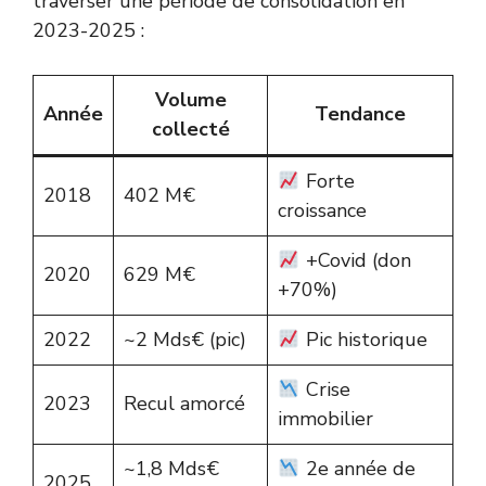
traverser une période de consolidation en
2023-2025 :
Volume
Année
Tendance
collecté
Forte
2018
402 M€
croissance
+Covid (don
2020
629 M€
+70%)
2022
~2 Mds€ (pic)
Pic historique
Crise
2023
Recul amorcé
immobilier
~1,8 Mds€
2e année de
2025