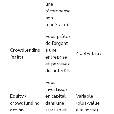
une
récompense
non
monétaire)
Vous prêtez
de l’argent
Crowdlending
à une
Oct
4 à 9% brut
(prêt)
entreprise
Le
et percevez
des intérêts
Vous
investissez
Equity /
en capital
Variable
Ana
crowdfunding
dans une
(plus-value
Wi
action
startup et
à la sortie)
So